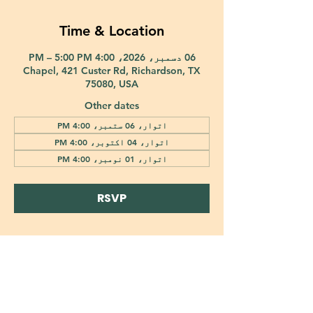
Time & Location
06 دسمبر، 2026، 4:00 PM – 5:00 PM
Chapel, 421 Custer Rd, Richardson, TX
75080, USA
Other dates
اتوار، 06 ستمبر، 4:00 PM
اتوار، 04 اکتوبر، 4:00 PM
اتوار، 01 نومبر، 4:00 PM
RSVP
421 Custer Road Richardson, TX 75080 |
info@epiphany-richardson.org
| Tel:
972-690-0095
Church Office Hours: Mon - Thu: 9am-4pm
In case of an emergency, please contact Fr. Terry Reisner directly at
469-230-0755
.