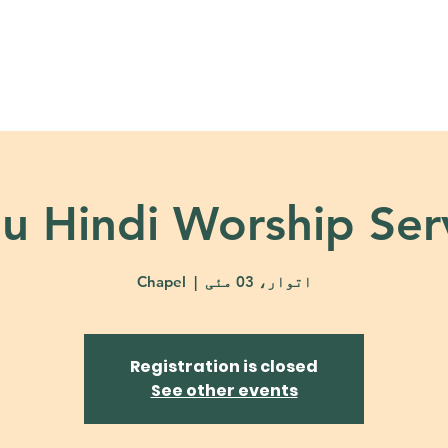
About
Ministries
Calendar + Event
u Hindi Worship Ser
اتوار، 03 مئی
  |  
Chapel
Registration is closed
See other events