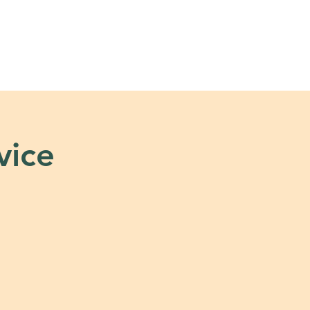
s
Tools + Resources
vice